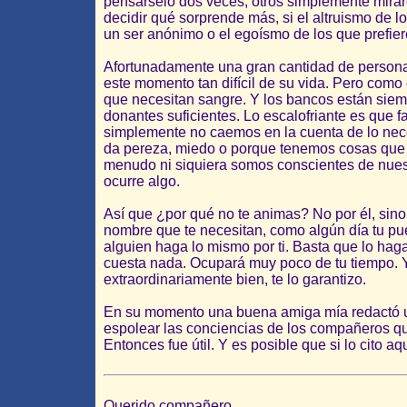
pensárselo dos veces; otros simplemente mirar
decidir qué sorprende más, si el altruismo de 
un ser anónimo o el egoísmo de los que prefiere
Afortunadamente una gran cantidad de person
este momento tan difícil de su vida. Pero como
que necesitan sangre. Y los bancos están siemp
donantes suficientes. Lo escalofriante es que f
simplemente no caemos en la cuenta de lo nec
da pereza, miedo o porque tenemos cosas que 
menudo ni siquiera somos conscientes de nues
ocurre algo.
Así que ¿por qué no te animas? No por él, sino
nombre que te necesitan, como algún día tu p
alguien haga lo mismo por ti. Basta que lo hag
cuesta nada. Ocupará muy poco de tu tiempo. Y 
extraordinariamente bien, te lo garantizo.
En su momento una buena amiga mía redactó 
espolear las conciencias de los compañeros qu
Entonces fue útil. Y es posible que si lo cito 
Querido compañero,