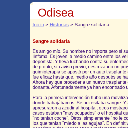
Odisea
Inicio
>
Historias
> Sangre solidaria
Sangre solidaria
Es amigo mío. Su nombre no importa pero si su
linfoma. Es joven, a medio camino entre los veint
deportista. Y lleva luchando contra su enferm
de pronto, sin aviso previo, destrozando un pr
quimioterapia se apostó por un auto trasplante
fue eficaz hasta que, medio año después se ha
Ahora hay que proceder a un nuevo trasplante e
donante. Afortunadamente ya han encontrado u
Para la primera intervención hubo una moviliz
donde trabajábamos. Se necesitaba sangre. 
apresuraron a acudir al hospital, otros mostrar
casos estaban "muy ocupados" o el hospital q
"no tenían coche". Otros, simplemente "no le c
los que tenían "miedo a las agujas". En definiti